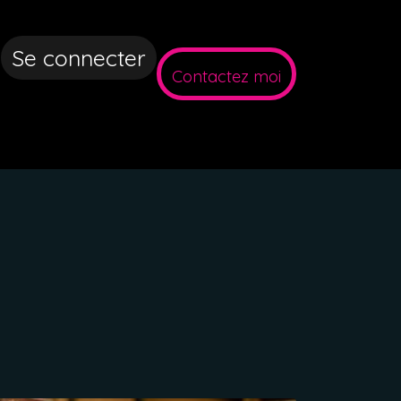
Se connecter
Contactez m​oi
age Client
Tarifs