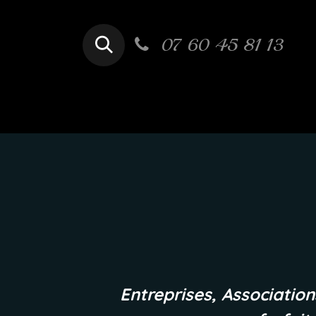
Se rendre au contenu
07 60 45 81 13
Accueil
Particulier
Entreprises, Association