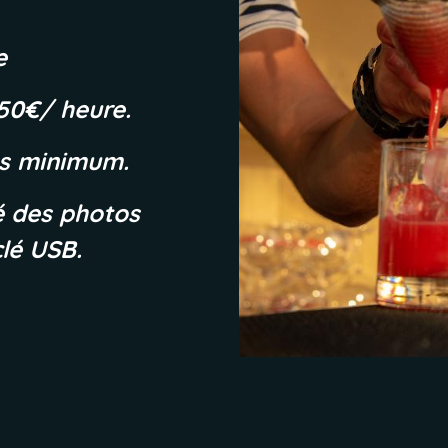
e
50€/ heure.
es minimum.
té des photos
clé USB.