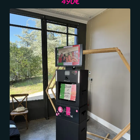
49​0€